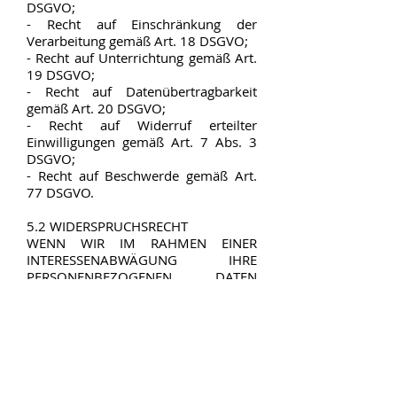
DSGVO;
- Recht auf Einschränkung der
Verarbeitung gemäß Art. 18 DSGVO;
- Recht auf Unterrichtung gemäß Art.
19 DSGVO;
- Recht auf Datenübertragbarkeit
gemäß Art. 20 DSGVO;
- Recht auf Widerruf erteilter
Einwilligungen gemäß Art. 7 Abs. 3
DSGVO;
- Recht auf Beschwerde gemäß Art.
77 DSGVO.
5.2 WIDERSPRUCHSRECHT
WENN WIR IM RAHMEN EINER
INTERESSENABWÄGUNG IHRE
PERSONENBEZOGENEN DATEN
AUFGRUND UNSERES
ÜBERWIEGENDEN BERECHTIGTEN
INTERESSES VERARBEITEN, HABEN SIE
DAS JEDERZEITIGE RECHT, AUS
GRÜNDEN, DIE SICH AUS IHRER
BESONDEREN SITUATION ERGEBEN,
GEGEN DIESE VERARBEITUNG